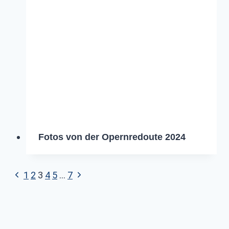
Fotos von der Opernredoute 2024
Seitennavigation
Vorherige
Nächste
1
2
3
4
5
…
7
Seite
Seite